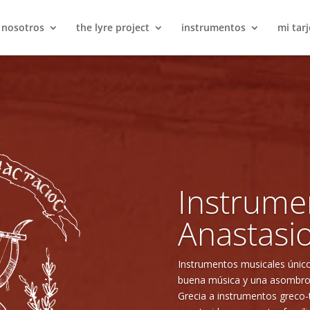
 nosotros
the lyre project
instrumentos
mi tarj
Instrume
greco-tu
Bouzouki, baglamas y tzouras