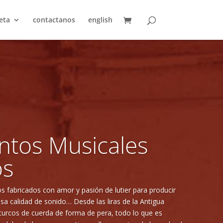
eta
contactanos
english
ntos musicales
rcos modernos
 fabricados con sofisticados métodos de lutier para