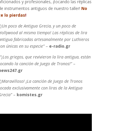
aficionados y profesionales, ¡tocando las réplicas
de instrumentos antiguos de nuestro taller!
No
te lo pierdas
!
‘¡Un poco de Antigua Grecia, y un poco de
Hollywood al mismo tiempo! Las réplicas de lira
antigua fabricadas artesanalmente por Luthieros
son únicas en su especie”
–
e-radio.gr
“”¡Los griegos, que revivieron la lira antigua, están
tocando la canción de Juego de Tronos!”
–
news247.gr
“’¡Maravilloso! ¡La canción de Juego de Tronos
tocada exclusivamente con liras de la Antigua
Grecia”
–
komistes.gr