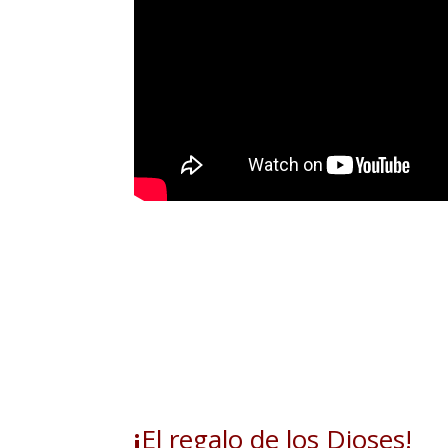
¡
El regalo de los Dioses‬!