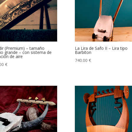
ir (Premium) – tamaño
La Lira de Safo II – Lira tipo
o grande – con sistema de
Barbiton
ación de aire
740.00
€
.00
€