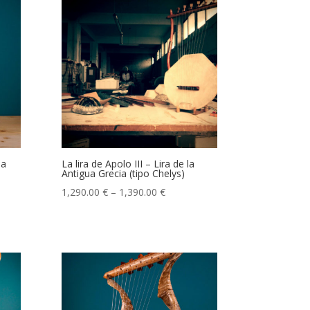
la
La lira de Apolo III – Lira de la
Antigua Grecia (tipo Chelys)
1,290.00
€
–
1,390.00
€