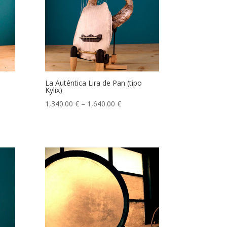
La Auténtica Lira de Pan (tipo
Kylix)
1,340.00
€
–
1,640.00
€