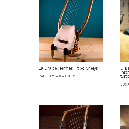
La Lira de Hermes – tipo Chelys
El B
Inst
740.00
€
–
840.00
€
turc
395