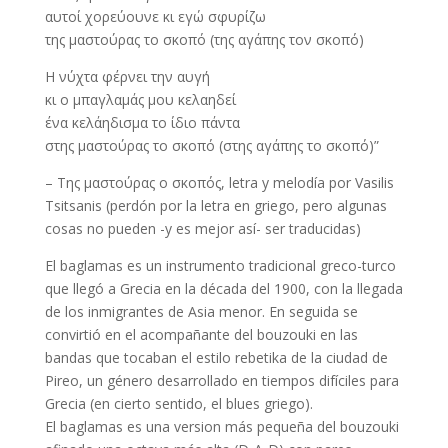
αυτοί χορεύουνε κι εγώ σφυρίζω
της μαστούρας το σκοπό (της αγάπης τον σκοπό)
Η νύχτα φέρνει την αυγή
κι ο μπαγλαμάς μου κελαηδεί
ένα κελάηδισμα το ίδιο πάντα
στης μαστούρας το σκοπό (στης αγάπης το σκοπό)”
– Της μαστούρας ο σκοπός, letra y melodía por Vasilis
Tsitsanis (perdón por la letra en griego, pero algunas
cosas no pueden -y es mejor así- ser traducidas)
El baglamas es un instrumento tradicional greco-turco
que llegó a Grecia en la década del 1900, con la llegada
de los inmigrantes de Asia menor. En seguida se
convirtió en el acompañante del bouzouki en las
bandas que tocaban el estilo rebetika de la ciudad de
Pireo, un género desarrollado en tiempos difíciles para
Grecia (en cierto sentido, el blues griego).
El baglamas es una version más pequeña del bouzouki