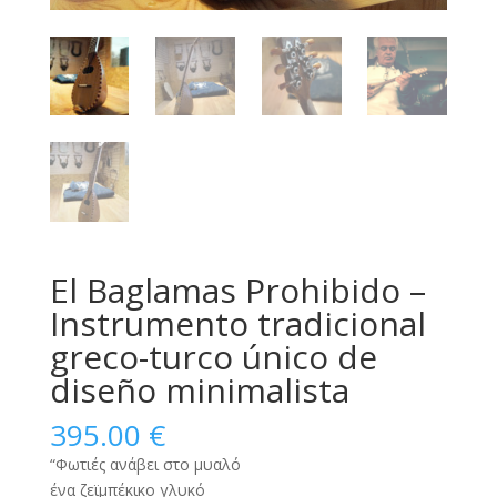
El Baglamas Prohibido –
Instrumento tradicional
greco-turco único de
diseño minimalista
395.00
€
“Φωτιές ανάβει στο μυαλό
ένα ζεϊμπέκικο γλυκό