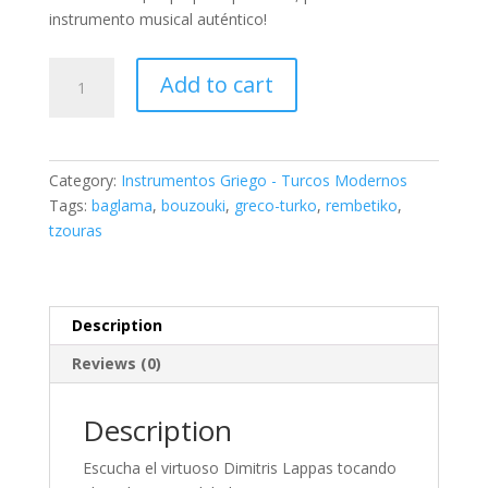
instrumento musical auténtico!
El
Add to cart
Baglamas
Prohibido
-
Instrumento
Category:
Instrumentos Griego - Turcos Modernos
tradicional
Tags:
baglama
,
bouzouki
,
greco-turko
,
rembetiko
,
greco-
tzouras
turco
único
de
diseño
Description
minimalista
Reviews (0)
quantity
Description
Escucha el virtuoso Dimitris Lappas tocando