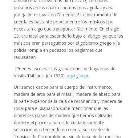
afinado una octava más alta (D-A-D) con pares
unísonos en las cuatro cuerdas más agudas y una
pareja de octavas en D menor. Este instrumento de
cuerda es bastante popular entre los músicos que
necesitan algo que transportar fácilmente. En el siglo
20, era ideal para esconderlo bajo el abrigo, ya que los
músicos eran perseguidos por el gobierno griego y la
policía rompía en pedazos los baglamas que
requisaban.
|Puedes escuchar las grabaciones de baglamas de
Vasilis Tsitsanis (en 1950)
:
aqui
y
aqui
.
Utilizamos caoba para el cuerpo del instrumento,
madera de arce para el mástil, madera de abeto para
la parte superior de la caja de resonancia y madera de
rosal para el diapasón. Cabe mencionar que las
diferentes clases de madera que hemos utilizado
durante el proceso han sido cuidadosamente
seleccionadas teniendo en cuenta sus niveles de
“musicalidad” y durabilidad, sin alejarse de la tradición