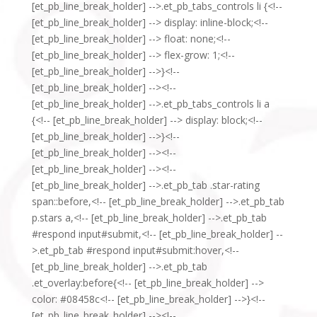
[et_pb_line_break_holder] -->.et_pb_tabs_controls li {<!--
[et_pb_line_break_holder] --> display: inline-block;<!--
[et_pb_line_break_holder] --> float: none;<!--
[et_pb_line_break_holder] --> flex-grow: 1;<!--
[et_pb_line_break_holder] -->}<!--
[et_pb_line_break_holder] --><!--
[et_pb_line_break_holder] -->.et_pb_tabs_controls li a
{<!-- [et_pb_line_break_holder] --> display: block;<!--
[et_pb_line_break_holder] -->}<!--
[et_pb_line_break_holder] --><!--
[et_pb_line_break_holder] --><!--
[et_pb_line_break_holder] -->.et_pb_tab .star-rating
span::before,<!-- [et_pb_line_break_holder] -->.et_pb_tab
p.stars a,<!-- [et_pb_line_break_holder] -->.et_pb_tab
#respond input#submit,<!-- [et_pb_line_break_holder] --
>.et_pb_tab #respond input#submit:hover,<!--
[et_pb_line_break_holder] -->.et_pb_tab
.et_overlay:before{<!-- [et_pb_line_break_holder] -->
color: #08458c<!-- [et_pb_line_break_holder] -->}<!--
[et_pb_line_break_holder] --><!--