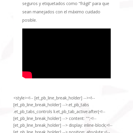
seguros y etiquetados como “frágil” para que
sean manejados con el máximo cuidado
posible.
<style><!-- [et_pb_line_break_holder] --><!--
[et_pb_line_break_holder] -->.et_pb_tabs
.et_pb_tabs_controls li.et_pb_tab_active:after{<!--
[et_pb_line_break_holder] --> content: "";<!--
[et_pb_line_break_holder] --> display: inline-block;<!--
[et_pb_line_break_holder] --> position: absolute;<!--