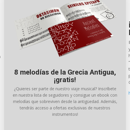
Laboratorio de sonido,
Departamento de
Periodismo, AUTH
En cooperación con el Laboratorio de
a
Electrónica del Departamento de Periodismo y
medios de comunicación de la Universidad
Aristóteles de Tesalónica (Grecia), se ha
8 melodías de la Grecia Antigua,
trabajado en el análisis del sonido de los
¡gratis!
n
instrumentos antiguos fabricados en el
¿Quieres ser parte de nuestro viaje musical? Inscríbete
laboratorio del lutier de “Anastasios
en nuestra lista de seguidores y consigue un ebook con
Instrumentos Musicales”. Más específicamente,
melodías que sobreviven desde la antigüedad. Además,
las grabaciones de audio y análisis se realizaron
tendrás acceso a ofertas exclusivas de nuestros
en colaboración con el Dr. C. Kalliris y el Doctor
instrumentos!
de Sección Riga Kotsaki.
http://www.jour.auth.gr/