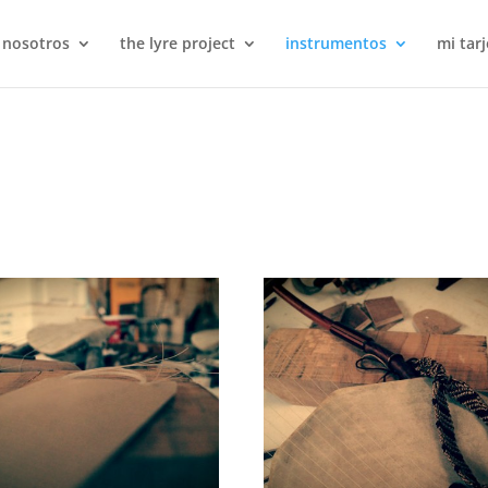
 nosotros
the lyre project
instrumentos
mi tarj