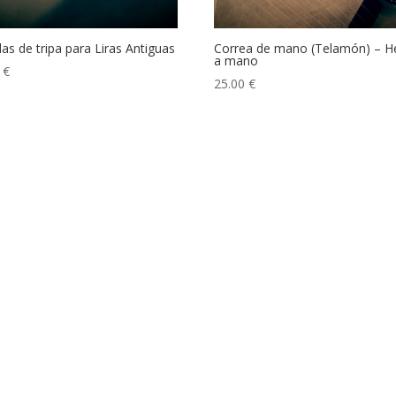
as de tripa para Liras Antiguas
Correa de mano (Telamón) – H
a mano
0
€
25.00
€