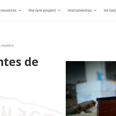
 nosotros
the lyre project
instrumentos
mi tarj
e madera
ntes de