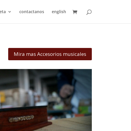
eta
contactanos
english
Mira mas Accesorios musicales