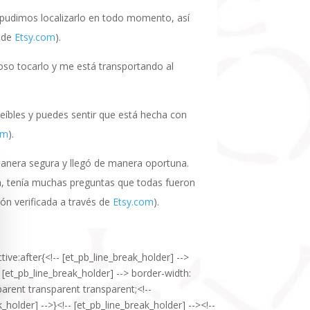
 pudimos localizarlo en todo momento, así
 de
Etsy.com
).
oso tocarlo y me está transportando al
creíbles y puedes sentir que está hecha con
om
).
manera segura y llegó de manera oportuna.
a, tenía muchas preguntas que todas fueron
ión verificada a través de
Etsy.com
).
tive:after{<!-- [et_pb_line_break_holder] -->
-- [et_pb_line_break_holder] --> border-width:
sparent transparent transparent;<!--
_holder] -->}<!-- [et_pb_line_break_holder] --><!--