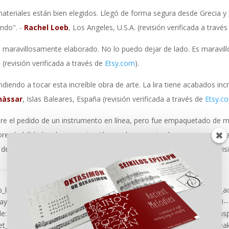
teriales están bien elegidos. Llegó de forma segura desde Grecia y
ndo". -
Rachel Loeb
, Los Angeles, U.S.A. (revisión verificada a través
 maravillosamente elaborado. No lo puedo dejar de lado. Es maravill
 (revisión verificada a través de
Etsy.com
).
ndiendo a tocar esta increíble obra de arte. La lira tiene acabados in
nàssar
, Islas Baleares, España (revisión verificada a través de
Etsy.c
bre el pedido de un instrumento en línea, pero fue empaquetado de 
jores habilidades de comunicación que he encontrado en una empres
de que les pregunté ". -
Batherus Batherus
, New York, U.S.A. (revis
pb_line_break_holder] -->.et_pb_tabs .et_pb_tabs_controls li.et_pb_tab_ac
lay: inline-block;<!-- [et_pb_line_break_holder] --> position: absolute;<!
le: solid;<!-- [et_pb_line_break_holder] --> border-color: #66100c tran
t_pb_line_break_holder] --> left: calc(50% - 10px);<!-- [et_pb_line_break