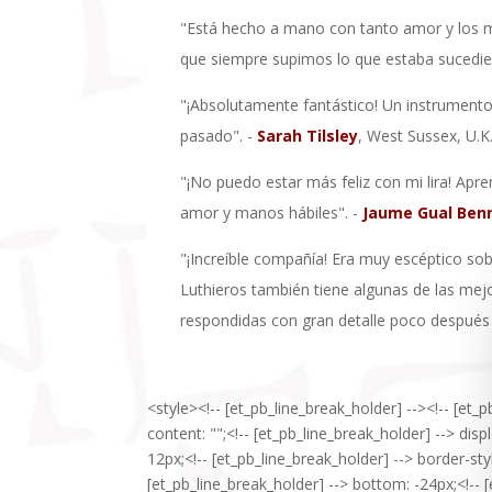
"Está hecho a mano con tanto amor y los ma
que siempre supimos lo que estaba sucedie
"¡Absolutamente fantástico! Un instrumento
pasado". -
Sarah Tilsley
, West Sussex, U.K.
"¡No puedo estar más feliz con mi lira! Apre
amor y manos hábiles". -
Jaume Gual Ben
"¡Increíble compañía! Era muy escéptico so
Luthieros también tiene algunas de las me
respondidas con gran detalle poco después 
<style><!-- [et_pb_line_break_holder] --><!-- [et_
content: "";<!-- [et_pb_line_break_holder] --> disp
12px;<!-- [et_pb_line_break_holder] --> border-sty
[et_pb_line_break_holder] --> bottom: -24px;<!-- [e