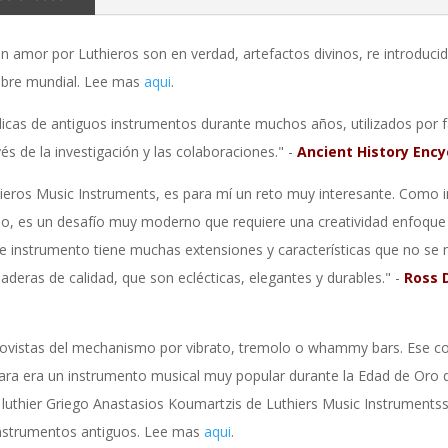
n amor por Luthieros son en verdad, artefactos divinos, re introduci
ombre mundial. Lee mas
aqui
.
licas de antiguos instrumentos durante muchos años, utilizados por
és de la investigación y las colaboraciones." -
Ancient History Ency
ieros Music Instruments, es para mí un reto muy interesante. Como i
po, es un desafío muy moderno que requiere una creatividad enfoque
e instrumento tiene muchas extensiones y características que no se n
aderas de calidad, que son eclécticas, elegantes y durables." -
Ross 
rovistas del mechanismo por vibrato, tremolo o whammy bars. Ese co
hara era un instrumento musical muy popular durante la Edad de Oro d
luthier Griego Anastasios Koumartzis de Luthiers Music Instrumentss
 instrumentos antiguos. Lee mas
aqui
.