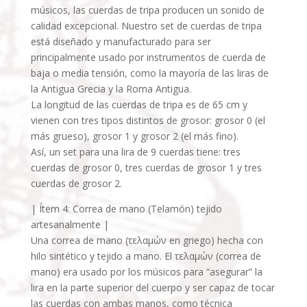
músicos, las cuerdas de tripa producen un sonido de
calidad excepcional. Nuestro set de cuerdas de tripa
está diseñado y manufacturado para ser
principalmente usado por instrumentos de cuerda de
baja o media tensión, como la mayoría de las liras de
la Antigua Grecia y la Roma Antigua.
La longitud de las cuerdas de tripa es de 65 cm y
vienen con tres tipos distintos de grosor: grosor 0 (el
más grueso), grosor 1 y grosor 2 (el más fino).
Así, un set para una lira de 9 cuerdas tiene: tres
cuerdas de grosor 0, tres cuerdas de grosor 1 y tres
cuerdas de grosor 2.
| Ítem 4: Correa de mano (Telamón) tejido
artesanalmente |
Una correa de mano (τελαμών en griego) hecha con
hilo sintético y tejido a mano. El τελαμών (correa de
mano) era usado por los músicos para “asegurar” la
lira en la parte superior del cuerpo y ser capaz de tocar
las cuerdas con ambas manos, como técnica