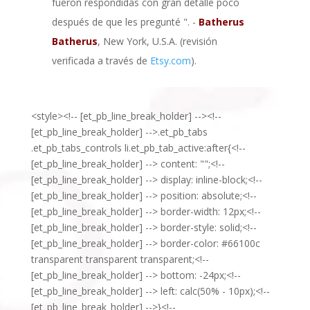
fueron respondidas con gran detalle poco
después de que les pregunté ". -
Batherus
Batherus
, New York, U.S.A. (revisión
verificada a través de
Etsy.com
).
<style><!-- [et_pb_line_break_holder] --><!--
[et_pb_line_break_holder] -->.et_pb_tabs
.et_pb_tabs_controls li.et_pb_tab_active:after{<!--
[et_pb_line_break_holder] --> content: "";<!--
[et_pb_line_break_holder] --> display: inline-block;<!--
[et_pb_line_break_holder] --> position: absolute;<!--
[et_pb_line_break_holder] --> border-width: 12px;<!--
[et_pb_line_break_holder] --> border-style: solid;<!--
[et_pb_line_break_holder] --> border-color: #66100c
transparent transparent transparent;<!--
[et_pb_line_break_holder] --> bottom: -24px;<!--
[et_pb_line_break_holder] --> left: calc(50% - 10px);<!--
[et_pb_line_break_holder] -->}<!--