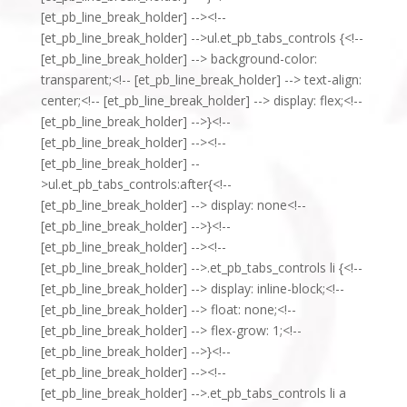
[et_pb_line_break_holder] --><!--
[et_pb_line_break_holder] -->ul.et_pb_tabs_controls {<!--
[et_pb_line_break_holder] --> background-color:
transparent;<!-- [et_pb_line_break_holder] --> text-align:
center;<!-- [et_pb_line_break_holder] --> display: flex;<!--
[et_pb_line_break_holder] -->}<!--
[et_pb_line_break_holder] --><!--
[et_pb_line_break_holder] --
>ul.et_pb_tabs_controls:after{<!--
[et_pb_line_break_holder] --> display: none<!--
[et_pb_line_break_holder] -->}<!--
[et_pb_line_break_holder] --><!--
[et_pb_line_break_holder] -->.et_pb_tabs_controls li {<!--
[et_pb_line_break_holder] --> display: inline-block;<!--
[et_pb_line_break_holder] --> float: none;<!--
[et_pb_line_break_holder] --> flex-grow: 1;<!--
[et_pb_line_break_holder] -->}<!--
[et_pb_line_break_holder] --><!--
[et_pb_line_break_holder] -->.et_pb_tabs_controls li a