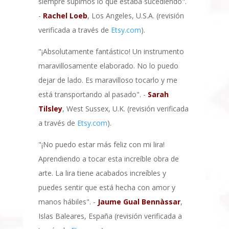
siempre supimos lo que estaba sucediendo".
-
Rachel Loeb
, Los Angeles, U.S.A. (revisión
verificada a través de
Etsy.com
).
"¡Absolutamente fantástico! Un instrumento
maravillosamente elaborado. No lo puedo
dejar de lado. Es maravilloso tocarlo y me
está transportando al pasado". -
Sarah
Tilsley
, West Sussex, U.K. (revisión verificada
a través de
Etsy.com
).
"¡No puedo estar más feliz con mi lira!
Aprendiendo a tocar esta increíble obra de
arte. La lira tiene acabados increíbles y
puedes sentir que está hecha con amor y
manos hábiles". -
Jaume Gual Bennàssar
,
Islas Baleares, España (revisión verificada a