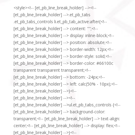
<style><!-- [et_pb_line_break_holder] --><!--
[et_pb_line_break_holder] -->.et_pb_tabs
.et_pb_tabs_controls li.et_pb_tab_active:after{<!--
[et_pb_line_break_holder] --> content: "";<!--
[et_pb_line_break_holder] --> display: inline-block;<!--
[et_pb_line_break_holder] --> position: absolute;<!--
[et_pb_line_break_holder] --> border-width: 12px;<!--
[et_pb_line_break_holder] --> border-style: solid;<!--
[et_pb_line_break_holder] --> border-color: #66100c
transparent transparent transparent;<!--
[et_pb_line_break_holder] --> bottom: -24px;<!--
[et_pb_line_break_holder] --> left: calc(50% - 10px);<!--
[et_pb_line_break_holder] -->}<!--
[et_pb_line_break_holder] --><!--
[et_pb_line_break_holder] -->ul.et_pb_tabs_controls {<!--
[et_pb_line_break_holder] --> background-color:
transparent;<!-- [et_pb_line_break_holder] --> text-align:
center;<!-- [et_pb_line_break_holder] --> display: flex;<!--
[et_pb_line_break_holder] -->}<!--