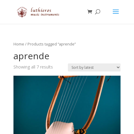
Home
/ Products tagged “aprende”
aprende
Showing all 7 results