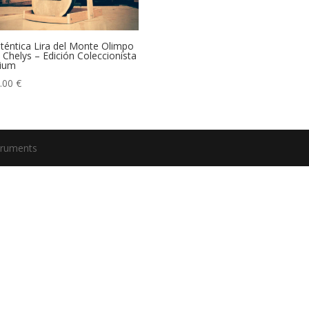
téntica Lira del Monte Olimpo
a Chelys – Edición Coleccionista
ium
0.00
€
truments