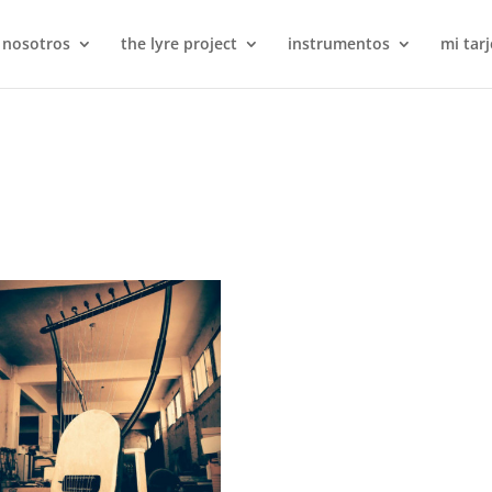
 nosotros
the lyre project
instrumentos
mi tarj