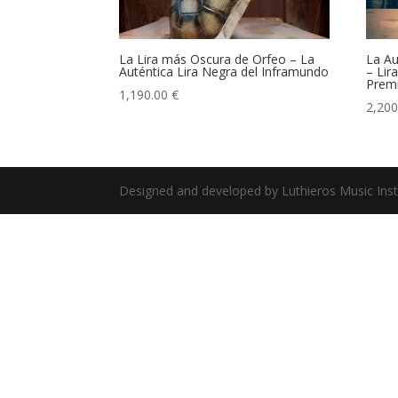
La Lira más Oscura de Orfeo – La
La Au
Auténtica Lira Negra del Inframundo
– Lir
Prem
1,190.00
€
2,20
Designed and developed by Luthieros Music Ins