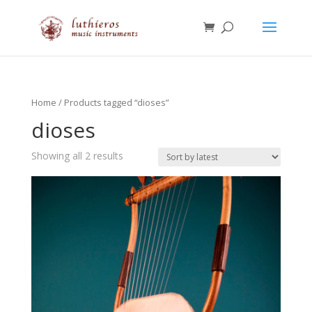
Home
/ Products tagged “dioses”
dioses
Showing all 2 results