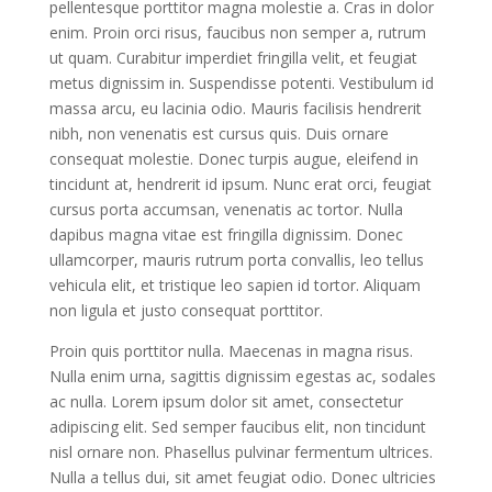
pellentesque porttitor magna molestie a. Cras in dolor
enim. Proin orci risus, faucibus non semper a, rutrum
ut quam. Curabitur imperdiet fringilla velit, et feugiat
metus dignissim in. Suspendisse potenti. Vestibulum id
massa arcu, eu lacinia odio. Mauris facilisis hendrerit
nibh, non venenatis est cursus quis. Duis ornare
consequat molestie. Donec turpis augue, eleifend in
tincidunt at, hendrerit id ipsum. Nunc erat orci, feugiat
cursus porta accumsan, venenatis ac tortor. Nulla
dapibus magna vitae est fringilla dignissim. Donec
ullamcorper, mauris rutrum porta convallis, leo tellus
vehicula elit, et tristique leo sapien id tortor. Aliquam
non ligula et justo consequat porttitor.
Proin quis porttitor nulla. Maecenas in magna risus.
Nulla enim urna, sagittis dignissim egestas ac, sodales
ac nulla. Lorem ipsum dolor sit amet, consectetur
adipiscing elit. Sed semper faucibus elit, non tincidunt
nisl ornare non. Phasellus pulvinar fermentum ultrices.
Nulla a tellus dui, sit amet feugiat odio. Donec ultricies