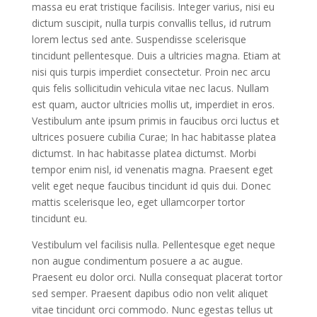
massa eu erat tristique facilisis. Integer varius, nisi eu
dictum suscipit, nulla turpis convallis tellus, id rutrum
lorem lectus sed ante. Suspendisse scelerisque
tincidunt pellentesque. Duis a ultricies magna. Etiam at
nisi quis turpis imperdiet consectetur. Proin nec arcu
quis felis sollicitudin vehicula vitae nec lacus. Nullam
est quam, auctor ultricies mollis ut, imperdiet in eros.
Vestibulum ante ipsum primis in faucibus orci luctus et
ultrices posuere cubilia Curae; In hac habitasse platea
dictumst. In hac habitasse platea dictumst. Morbi
tempor enim nisl, id venenatis magna. Praesent eget
velit eget neque faucibus tincidunt id quis dui. Donec
mattis scelerisque leo, eget ullamcorper tortor
tincidunt eu.
Vestibulum vel facilisis nulla. Pellentesque eget neque
non augue condimentum posuere a ac augue.
Praesent eu dolor orci. Nulla consequat placerat tortor
sed semper. Praesent dapibus odio non velit aliquet
vitae tincidunt orci commodo. Nunc egestas tellus ut